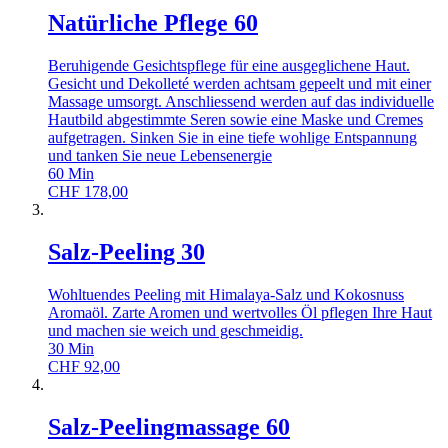
Natürliche Pflege 60
Beruhigende Gesichtspflege für eine ausgeglichene Haut.
Gesicht und Dekolleté werden achtsam gepeelt und mit einer
Massage umsorgt. Anschliessend werden auf das individuelle
Hautbild abgestimmte Seren sowie eine Maske und Cremes
aufgetragen. Sinken Sie in eine tiefe wohlige Entspannung
und tanken Sie neue Lebensenergie
60
Min
CHF
178,00
Salz-Peeling 30
Wohltuendes Peeling mit Himalaya-Salz und Kokosnuss
Aromaöl. Zarte Aromen und wertvolles Öl pflegen Ihre Haut
und machen sie weich und geschmeidig.
30
Min
CHF
92,00
Salz-Peelingmassage 60