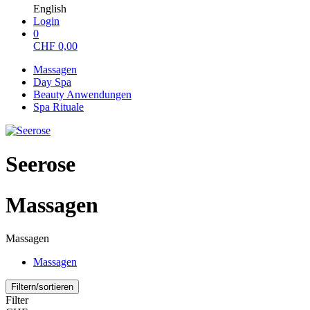
English
Login
0
CHF
0,00
Massagen
Day Spa
Beauty Anwendungen
Spa Rituale
Seerose
Massagen
Massagen
Massagen
Filtern/sortieren
Filter