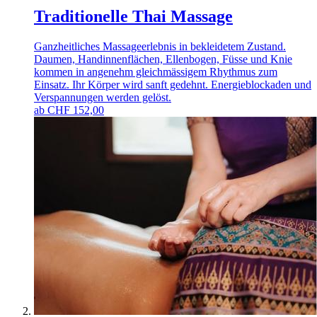
Traditionelle Thai Massage
Ganzheitliches Massageerlebnis in bekleidetem Zustand.
Daumen, Handinnenflächen, Ellenbogen, Füsse und Knie
kommen in angenehm gleichmässigem Rhythmus zum
Einsatz. Ihr Körper wird sanft gedehnt. Energieblockaden und
Verspannungen werden gelöst.
ab
CHF
152,00