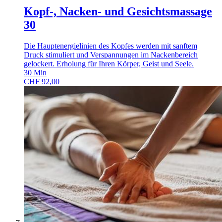
Kopf-, Nacken- und Gesichtsmassage
30
Die Hauptenergielinien des Kopfes werden mit sanftem
Druck stimuliert und Verspannungen im Nackenbereich
gelockert. Erholung für Ihren Körper, Geist und Seele.
30
Min
CHF
92,00