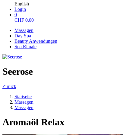
English
Login
0
CHF
0,00
Massagen
Day Spa
Beauty Anwendungen
Spa Rituale
Seerose
Zurück
Startseite
Massagen
Massagen
Aromaöl Relax