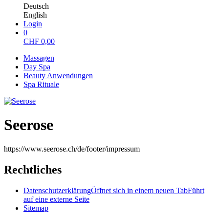
Deutsch
English
Login
0
CHF
0,00
Massagen
Day Spa
Beauty Anwendungen
Spa Rituale
Seerose
https://www.seerose.ch/de/footer/impressum
Rechtliches
Datenschutzerklärung
Öffnet sich in einem neuen Tab
Führt
auf eine externe Seite
Sitemap