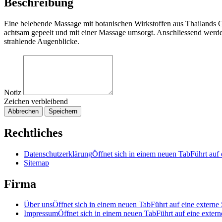
Beschreibung
Eine belebende Massage mit botanischen Wirkstoffen aus Thailands G
achtsam gepeelt und mit einer Massage umsorgt. Anschliessend werde
strahlende Augenblicke.
Notiz
Zeichen verbleibend
Abbrechen
Speichern
Rechtliches
Datenschutzerklärung
Öffnet sich in einem neuen Tab
Führt auf 
Sitemap
Firma
Über uns
Öffnet sich in einem neuen Tab
Führt auf eine externe 
Impressum
Öffnet sich in einem neuen Tab
Führt auf eine extern